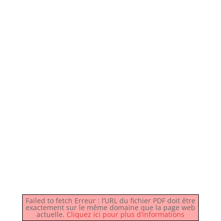
Failed to fetch Erreur : l’URL du fichier PDF doit être
exactement sur le même domaine que la page web
actuelle.
Cliquez ici pour plus d’informations