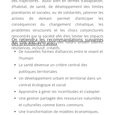
des trajectoires. Aussi bien en termes d’adaptation,
d’habitat, de santé, de développement des limites
planétaires et sociales, ou de solidarités, jalonner les
actions de demain permet d’anticiper les
conséquences du changement climatique, les
problèmes structurels et les chocs conjoncturels
rencontrés par la société afin d’en limiter les impacts
On retiendra les recommandations suivantes
voir d’en tirer parti pour des futurs urbain sobres,
des précédents travaux
résiliences, inclusif, créatifs.
De nouvelles formes d’alliances entre le vivant et
l’humain
La santé devenue un critère central des
politiques territoriales
Un développement urbain et territorial dans un
contrat écologique et social
Apprendre à gérer les incertitudes et s’adapter
Une gestion partagée des ressources naturelles
et culturelles comme biens communs
Une transformation de modèles économiques,